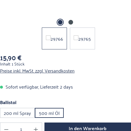
15,90 €
Regulärer Preis:
Inhalt:
1 Stück
Preise inkl. MwSt. zzgl. Versandkosten
Sofort verfügbar, Lieferzeit: 2 days
auswählen
Ballistol
200 ml Spray
500 ml Öl
Produkt Anzahl: Gib den gewünschten Wert ein o
In den Warenkorb