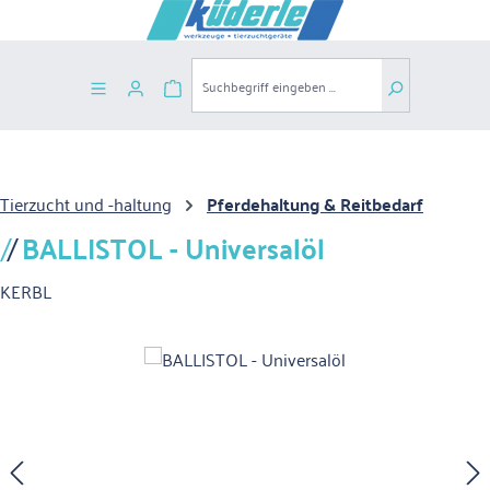
Zum Hauptinhalt springen
Warenkorb enthält 0 Positionen. Der G
Tierzucht und -haltung
Pferdehaltung & Reitbedarf
BALLISTOL - Universalöl
KERBL
Bildergalerie überspringen