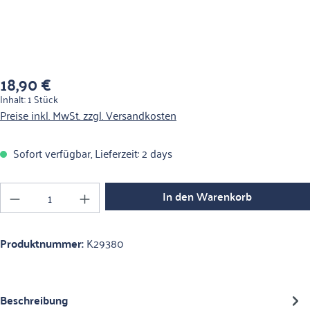
18,90 €
Regulärer Preis:
Inhalt:
1 Stück
Preise inkl. MwSt. zzgl. Versandkosten
Sofort verfügbar, Lieferzeit: 2 days
Produkt Anzahl: Gib den gewünschten Wert ein o
In den Warenkorb
Produktnummer:
K29380
Beschreibung