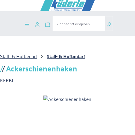
Zum Hauptinhalt springen
Warenkorb enthält 0 Positionen. Der G
Stall- & Hofbedarf
Stall- & Hofbedarf
Ackerschienenhaken
KERBL
Bildergalerie überspringen