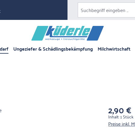
e
darf
Ungeziefer & Schädlingsbekämpfung
Milchwirtschaft
2,90 €
Regulärer Pre
Inhalt:
1 Stück
Preise inkl. 