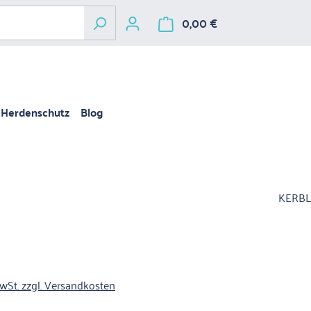
0,00 €
Warenkorb enthält 
Herdenschutz
Blog
KERBL
is:
MwSt. zzgl. Versandkosten