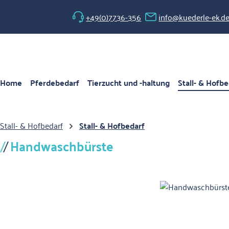
 Hauptinhalt springen
Zur Suche springen
Zur Hauptnavigation springen
+49(0)7736-356
info@kuederle-ek.d
Home
Pferdebedarf
Tierzucht und -haltung
Stall- & Hofbe
Stall- & Hofbedarf
Stall- & Hofbedarf
Handwaschbürste
Bildergalerie überspringen