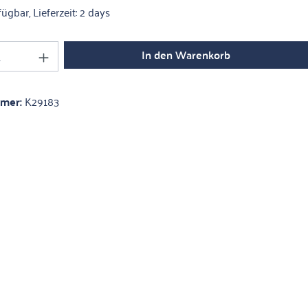
ügbar, Lieferzeit: 2 days
Anzahl: Gib den gewünschten Wert ein oder 
In den Warenkorb
mmer:
K29183