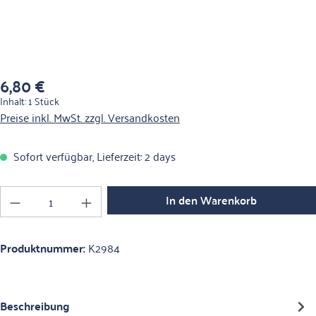
6,80 €
Regulärer Preis:
Inhalt:
1 Stück
Preise inkl. MwSt. zzgl. Versandkosten
Sofort verfügbar, Lieferzeit: 2 days
Produkt Anzahl: Gib den gewünschten Wert ein o
In den Warenkorb
Produktnummer:
K2984
Beschreibung