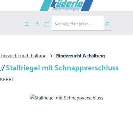
Zum Hauptinhalt springen
Warenkorb enthält 0 Positionen. Der G
Tierzucht und -haltung
Rinderzucht & -haltung
Stallriegel mit Schnappverschluss
KERBL
Bildergalerie überspringen