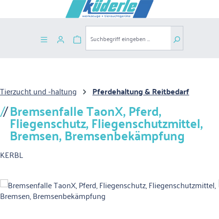
Zum Hauptinhalt springen
Warenkorb enthält 0 Positionen. Der G
Tierzucht und -haltung
Pferdehaltung & Reitbedarf
Bremsenfalle TaonX, Pferd,
Fliegenschutz, Fliegenschutzmittel,
Bremsen, Bremsenbekämpfung
KERBL
Bildergalerie überspringen