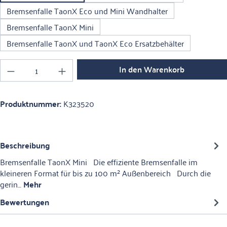
Bremsenfalle TaonX Eco und Mini Wandhalter
Bremsenfalle TaonX Mini
Bremsenfalle TaonX und TaonX Eco Ersatzbehälter
Produkt Anzahl: Gib den gewünschten Wert ein o
In den Warenkorb
Produktnummer:
K323520
Beschreibung
Bremsenfalle TaonX Mini Die effiziente Bremsenfalle im
kleineren Format für bis zu 100 m² Außenbereich Durch die
gerin…
Mehr
Bewertungen