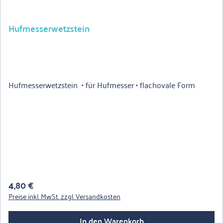
Hufmesserwetzstein
Hufmesserwetzstein • für Hufmesser • flachovale Form
Regulärer Preis:
4,80 €
Preise inkl. MwSt. zzgl. Versandkosten
In den Warenkorb