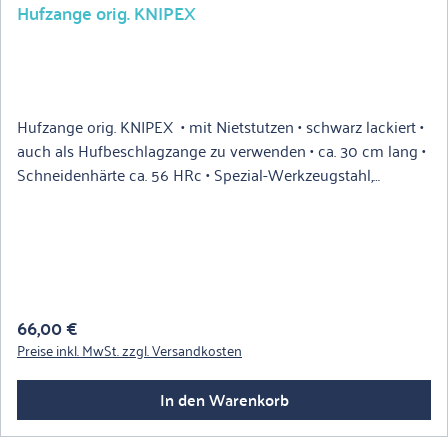
Hufzange orig. KNIPEX
Hufzange orig. KNIPEX • mit Nietstutzen • schwarz lackiert •
auch als Hufbeschlagzange zu verwenden • ca. 30 cm lang •
Schneidenhärte ca. 56 HRc • Spezial-Werkzeugstahl,
ölgehärtet
Regulärer Preis:
66,00 €
Preise inkl. MwSt. zzgl. Versandkosten
In den Warenkorb