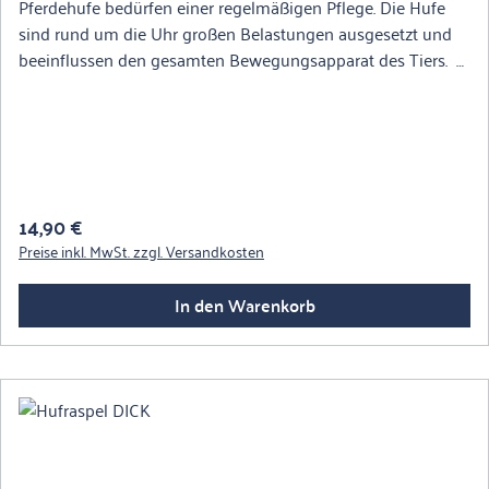
Pferdehufe bedürfen einer regelmäßigen Pflege. Die Hufe
sind rund um die Uhr großen Belastungen ausgesetzt und
beeinflussen den gesamten Bewegungsapparat des Tiers.
Herausgewachsene Kanten lassen sich mit unserer
Hufraspel zuverlässig herunter feilen. So beugen Sie einem
Ausbrechen des Tragrandes vor und geben dem Pferd die
nötige Balance.Nutzen Sie unsere Hufraspel mit extra
scharfem, tiefem Raspelrand, um präzise und kräftesparend
die Hufe des Pferds zu glätten. • Gerade Ausführung• Länge
Regulärer Preis:
14,90 €
ca. 35 cm• Breite ca. 3,6 cm• Stärke: ca. 7,5 mm• Mit extra
Preise inkl. MwSt. zzgl. Versandkosten
scharfem und tiefem Raspelhieb
In den Warenkorb