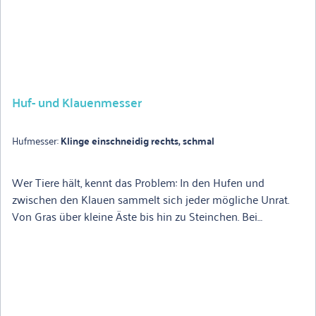
Huf- und Klauenmesser
Hufmesser:
Klinge einschneidig rechts, schmal
Wer Tiere hält, kennt das Problem: In den Hufen und
zwischen den Klauen sammelt sich jeder mögliche Unrat.
Von Gras über kleine Äste bis hin zu Steinchen. Bei
mangelnder Pflege werden eventuell bestehende
Verletzungen nicht erkannt und entzünden sich im
schlimmsten Fall. Mit dem bewährten Huf- und
Klauenmesser von KERBL reinigen sich Huf- und Klaue wie
von selbst. Der geformte Holzgriff gewährleistet, dass es