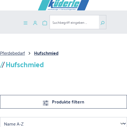
Zum Hauptinhalt springen
Warenkorb enthält 0 Positionen. Der G
Pferdebedarf
Hufschmied
Hufschmied
Produkte filtern