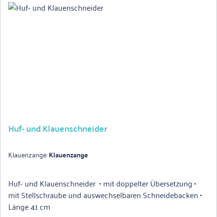
Spezialstahl• Verbesserte Schneidkraft• Optimierte
Schleifbarkeit• Überarbeiteter Klingenradius für noch
genaueres Arbeiten• Ergonomisch geformter Edelholzgriff
für ermüdungsarmes Arbeiten
Huf- und Klauenschneider
Klauenzange:
Klauenzange
Huf- und Klauenschneider • mit doppelter Übersetzung •
mit Stellschraube und auswechselbaren Schneidebacken •
Länge 41 cm