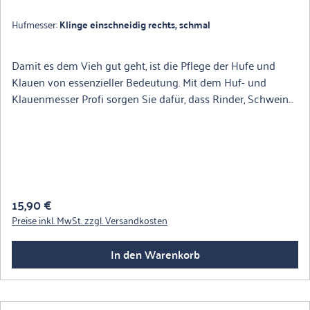
Hufmesser:
Klinge einschneidig rechts, schmal
Damit es dem Vieh gut geht, ist die Pflege der Hufe und
Klauen von essenzieller Bedeutung. Mit dem Huf- und
Klauenmesser Profi sorgen Sie dafür, dass Rinder, Schweine,
Schafe und Pferde gut gepflegte Klauen bzw. Hufe haben.
Der wasserbeständige, imprägnierte Hartholzgriff überträgt
dabei optimal die Kraft des Anwenders auf die Klinge. Das
Huf- und Klauenmesser Profi überzeugt mit hoher Qualität
in allen Belangen. Die besondere Edelstahllegierung der
Klinge mit erhöhtem Chromgehalt besitzt eine hohe
Regulärer Preis:
15,90 €
Abriebhärte und überzeugt mit einer beeindruckenden
Preise inkl. MwSt. zzgl. Versandkosten
mechanischen Belastbarkeit. Die polierte Oberfläche und
die hervorragende Schleifbarkeit des Messerstahls sorgen
In den Warenkorb
dafür, dass das Huf- und Klauenmesser Profi das optimale
Werkzeug für den rauen Bereich in der Viehpflege ist. •
Hochwertiger, eigens für Schneidwerkzeuge entwickelter