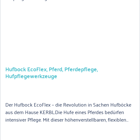
Hufbock EcoFlex, Pferd, Pferdepflege,
Hufpflegewerkzeuge
Der Hufbock EcoFlex – die Revolution in Sachen Hufböcke
aus dem Hause KERBL.Die Hufe eines Pferdes bedürfen
intensiver Pflege. Mit dieser höhenverstellbaren, flexiblen
Haltevorrichtung können Sie sich ganz auf die Arbeit an
Vorder- und Hinterhuf konzentrieren. Dieser wird zuverlässig