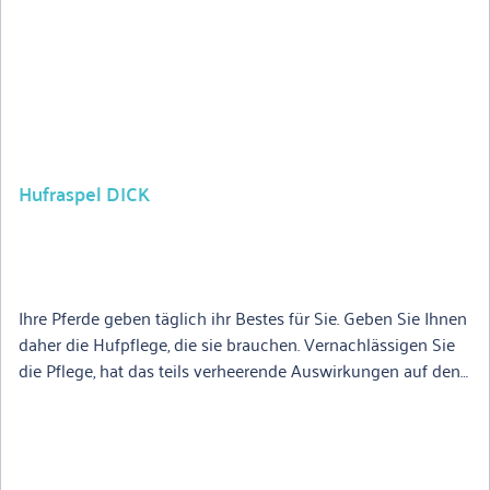
Hufraspel DICK
Ihre Pferde geben täglich ihr Bestes für Sie. Geben Sie Ihnen
daher die Hufpflege, die sie brauchen. Vernachlässigen Sie
die Pflege, hat das teils verheerende Auswirkungen auf den
Bewegungsapparat des Tiers. Mit der dicken Hufraspel von
KERBL feilen Sie überschüssiges Horn effektiv herunter und
gleichen leichte Fehlstellungen am Huf aus. Mit ihren zwei
Seiten eignet sich die dicke Hufraspel von KERBL bestens,