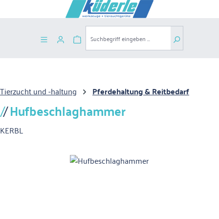
Zum Hauptinhalt springen
Warenkorb enthält 0 Positionen. Der G
Tierzucht und -haltung
Pferdehaltung & Reitbedarf
Hufbeschlaghammer
KERBL
Bildergalerie überspringen