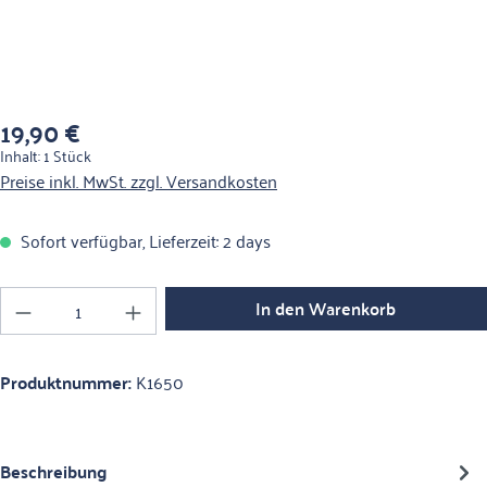
19,90 €
Regulärer Preis:
Inhalt:
1 Stück
Preise inkl. MwSt. zzgl. Versandkosten
Sofort verfügbar, Lieferzeit: 2 days
Produkt Anzahl: Gib den gewünschten Wert ein o
In den Warenkorb
Produktnummer:
K1650
Beschreibung