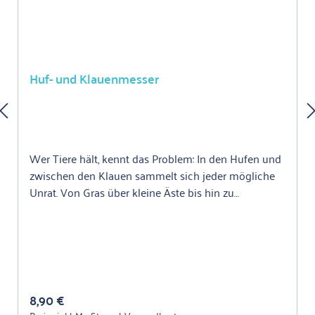
Huf- und Klauenmesser
Wer Tiere hält, kennt das Problem: In den Hufen und
zwischen den Klauen sammelt sich jeder mögliche
Unrat. Von Gras über kleine Äste bis hin zu
Steinchen. Bei mangelnder Pflege werden eventuell
bestehende Verletzungen nicht erkannt und
entzünden sich im schlimmsten Fall. Mit dem
bewährten Huf- und Klauenmesser von KERBL
reinigen sich Huf- und Klaue wie von selbst. Der
geformte Holzgriff gewährleistet, dass es optimal in
Regulärer Preis:
8,90 €
der Hand liegt. Die Form der Klinge ermöglicht