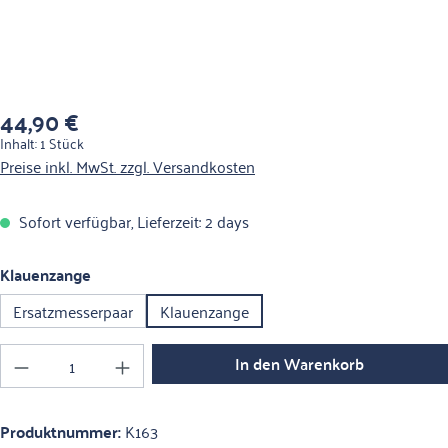
44,90 €
Regulärer Preis:
Inhalt:
1 Stück
Preise inkl. MwSt. zzgl. Versandkosten
Sofort verfügbar, Lieferzeit: 2 days
auswählen
Klauenzange
Ersatzmesserpaar
Klauenzange
Produkt Anzahl: Gib den gewünschten Wert ein o
In den Warenkorb
Produktnummer:
K163