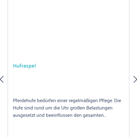
Hufraspel
Pferdehufe bedürfen einer regelmäßigen Pflege. Die
Hufe sind rund um die Uhr großen Belastungen
ausgesetzt und beeinflussen den gesamten
Bewegungsapparat des Tiers. Herausgewachsene
Kanten lassen sich mit unserer Hufraspel zuverlässig
herunter feilen. So beugen Sie einem Ausbrechen