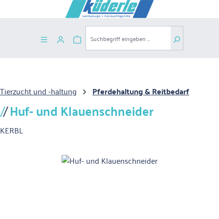
Zum Hauptinhalt springen
Warenkorb enthält 0 Positionen. Der G
Tierzucht und -haltung
Pferdehaltung & Reitbedarf
Huf- und Klauenschneider
KERBL
Bildergalerie überspringen