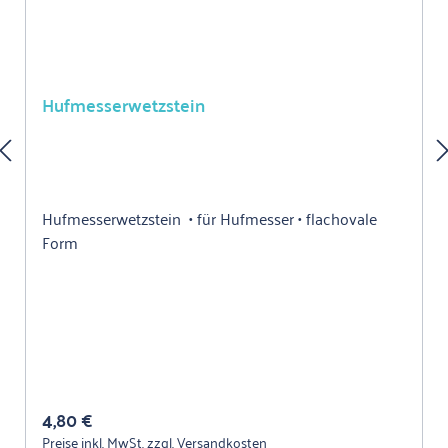
Hufmesserwetzstein
Hufmesserwetzstein • für Hufmesser • flachovale
Form
Regulärer Preis:
4,80 €
Preise inkl. MwSt. zzgl. Versandkosten