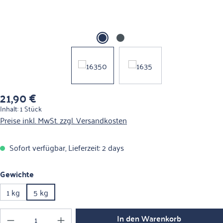
21,90 €
Regulärer Preis:
Inhalt:
1 Stück
Preise inkl. MwSt. zzgl. Versandkosten
Sofort verfügbar, Lieferzeit: 2 days
auswählen
Gewichte
1 kg
5 kg
Produkt Anzahl: Gib den gewünschten Wert ein o
In den Warenkorb