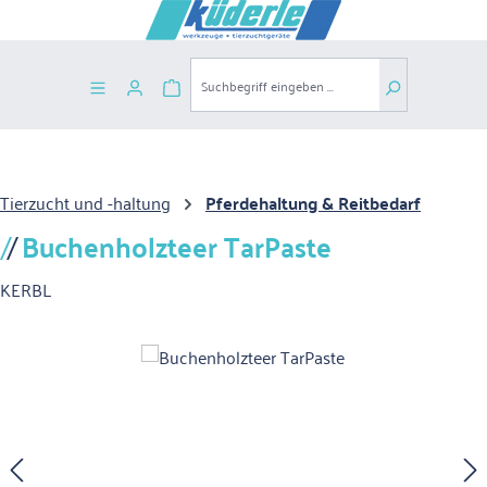
Zum Hauptinhalt springen
Warenkorb enthält 0 Positionen. Der G
Tierzucht und -haltung
Pferdehaltung & Reitbedarf
Buchenholzteer TarPaste
KERBL
Bildergalerie überspringen