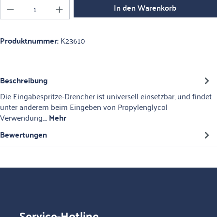
Produkt Anzahl: Gib den gewünschten Wert ein o
In den Warenkorb
Produktnummer:
K23610
Beschreibung
Die Eingabespritze-Drencher ist universell einsetzbar, und findet
unter anderem beim Eingeben von Propylenglycol
Verwendung.…
Mehr
Bewertungen
Service-Hotline