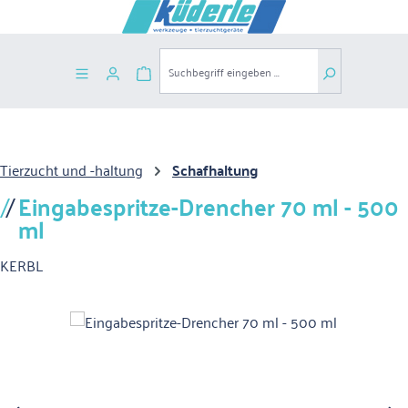
Zum Hauptinhalt springen
Warenkorb enthält 0 Positionen. Der G
Tierzucht und -haltung
Schafhaltung
Eingabespritze-Drencher 70 ml - 500
ml
KERBL
Bildergalerie überspringen