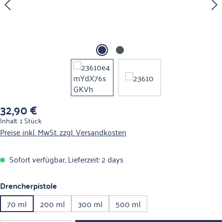
32,90 €
Regulärer Preis:
Inhalt:
1 Stück
Preise inkl. MwSt. zzgl. Versandkosten
Sofort verfügbar, Lieferzeit: 2 days
auswählen
Drencherpistole
70 ml
200 ml
300 ml
500 ml