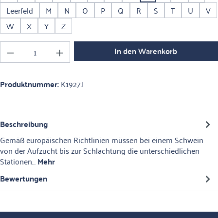
Leerfeld
M
N
O
P
Q
R
S
T
U
V
W
X
Y
Z
Produkt Anzahl: Gib den gewünschten Wert ein o
In den Warenkorb
Produktnummer:
K1927.I
Beschreibung
Gemäß europäischen Richtlinien müssen bei einem Schwein
von der Aufzucht bis zur Schlachtung die unterschiedlichen
Stationen…
Mehr
Bewertungen