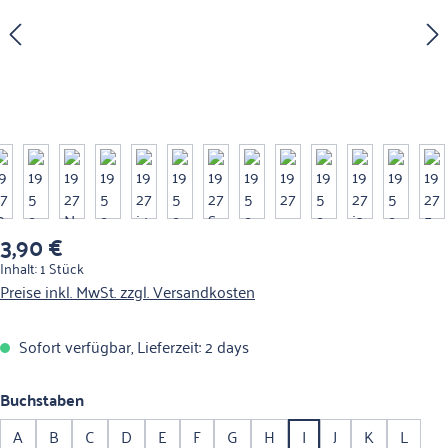
3,90 €
Regulärer Preis:
Inhalt:
1 Stück
Preise inkl. MwSt. zzgl. Versandkosten
Sofort verfügbar, Lieferzeit: 2 days
auswählen
Buchstaben
A
B
C
D
E
F
G
H
I
J
K
L