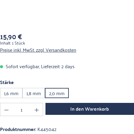
15,90 €
Regulärer Preis:
Inhalt:
1 Stück
Preise inkl. MwSt. zzgl. Versandkosten
Sofort verfügbar, Lieferzeit: 2 days
auswählen
Stärke
1,6 mm
1,8 mm
2,0 mm
Produkt Anzahl: Gib den gewünschten Wert ein o
In den Warenkorb
Produktnummer:
K445042