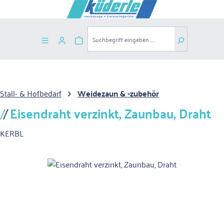
Zum Hauptinhalt springen
Warenkorb enthält 0 Positionen. Der G
Stall- & Hofbedarf
Weidezaun & -zubehör
Eisendraht verzinkt, Zaunbau, Draht
KERBL
Bildergalerie überspringen