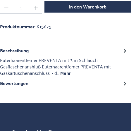
Produkt Anzahl: Gib den gewünschten Wert ein o
In den Warenkorb
Produktnummer:
K15675
Beschreibung
Euterhaarentferner PREVENTA mit 3 m Schlauch,
Gasflaschenanshluß Euterhaarentferner PREVENTA mit
Gaskartuschenanschluss • d…
Mehr
Bewertungen