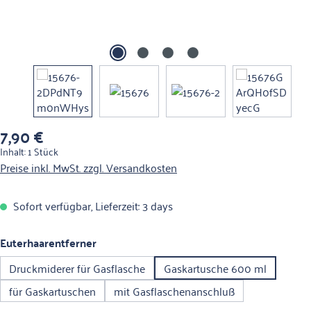
7,90 €
Regulärer Preis:
Inhalt:
1 Stück
Preise inkl. MwSt. zzgl. Versandkosten
Sofort verfügbar, Lieferzeit: 3 days
auswählen
Euterhaarentferner
Druckmiderer für Gasflasche
Gaskartusche 600 ml
für Gaskartuschen
mit Gasflaschenanschluß