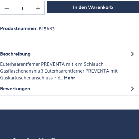
Produkt Anzahl: Gib den gewünschten Wert ein o
In den Warenkorb
Produktnummer:
K15683
Beschreibung
Euterhaarentferner PREVENTA mit 3 m Schlauch,
Gasflaschenanshluß Euterhaarentferner PREVENTA mit
Gaskartuschenanschluss • d…
Mehr
Bewertungen