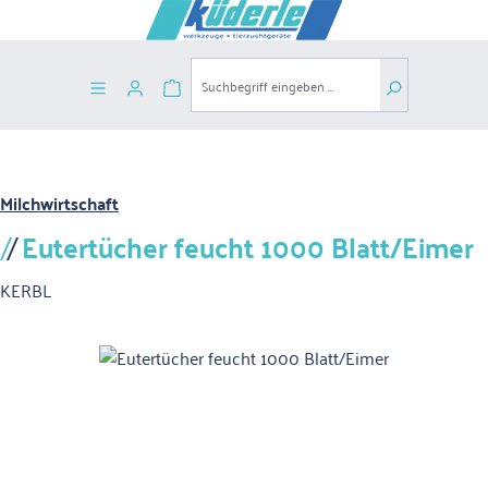
Zum Hauptinhalt springen
Warenkorb enthält 0 Positionen. Der G
Milchwirtschaft
Eutertücher feucht 1000 Blatt/Eimer
KERBL
Bildergalerie überspringen