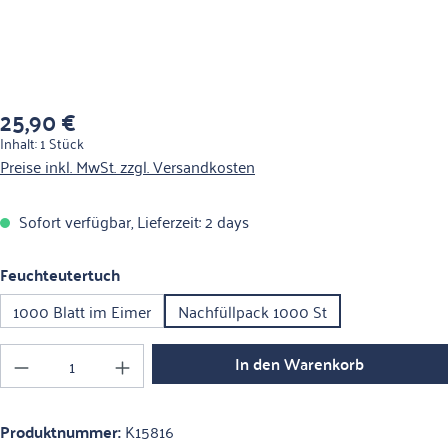
25,90 €
Regulärer Preis:
Inhalt:
1 Stück
Preise inkl. MwSt. zzgl. Versandkosten
Sofort verfügbar, Lieferzeit: 2 days
auswählen
Feuchteutertuch
1000 Blatt im Eimer
Nachfüllpack 1000 St
Produkt Anzahl: Gib den gewünschten Wert ein o
In den Warenkorb
Produktnummer:
K15816