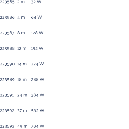
223585
2 m
32 W
223586
4 m
64 W
223587
8 m
128 W
223588
12 m
192 W
223590
14 m
224 W
223589
18 m
288 W
223591
24 m
384 W
223592
37 m
592 W
223593
49 m
784 W