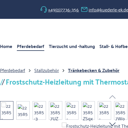
 Hauptinhalt springen
Zur Suche springen
Zur Hauptnavigation springen
+49(0)7736-356
info@kuederle-ek.d
Home
Pferdebedarf
Tierzucht und -haltung
Stall- & Hofbe
Pferdebedarf
Stallzubehör
Tränkebecken & Zubehör
Frostschutz-Heizleitung mit Thermost
Bildergalerie überspringen