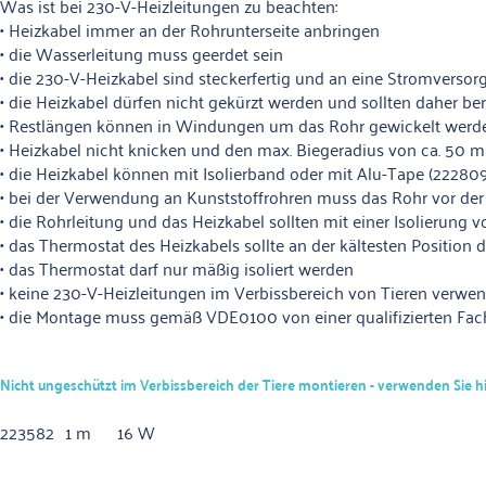
Was ist bei 230-V-Heizleitungen zu beachten:
• Heizkabel immer an der Rohrunterseite anbringen
• die Wasserleitung muss geerdet sein
• die 230-V-Heizkabel sind steckerfertig und an eine Stromversor
• die Heizkabel dürfen nicht gekürzt werden und sollten daher bere
• Restlängen können in Windungen um das Rohr gewickelt werde
• Heizkabel nicht knicken und den max. Biegeradius von ca. 50
• die Heizkabel können mit Isolierband oder mit Alu-Tape (22280
• bei der Verwendung an Kunststoffrohren muss das Rohr vor de
• die Rohrleitung und das Heizkabel sollten mit einer Isolierung 
• das Thermostat des Heizkabels sollte an der kältesten Position
• das Thermostat darf nur mäßig isoliert werden
• keine 230-V-Heizleitungen im Verbissbereich von Tieren verwe
• die Montage muss gemäß VDE0100 von einer qualifizierten Fac
Nicht ungeschützt im Verbissbereich der Tiere montieren - verwenden Sie hie
223582
1 m
16 W