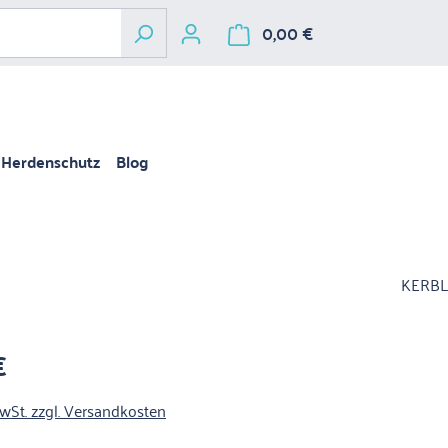
0,00 €
Warenkorb enthält 
Herdenschutz
Blog
KERBL
€
is:
MwSt. zzgl. Versandkosten