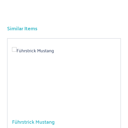
Similar Items
Produktgalerie überspringen
Führstrick Mustang