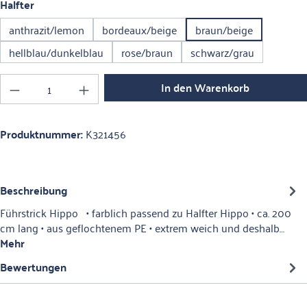
auswählen
Halfter
anthrazit/lemon
bordeaux/beige
braun/beige
hellblau/dunkelblau
rose/braun
schwarz/grau
Produkt Anzahl: Gib den gewünschten Wert ein o
In den Warenkorb
Produktnummer:
K321456
Beschreibung
Führstrick Hippo • farblich passend zu Halfter Hippo • ca. 200
cm lang • aus geflochtenem PE • extrem weich und deshalb…
Mehr
Bewertungen