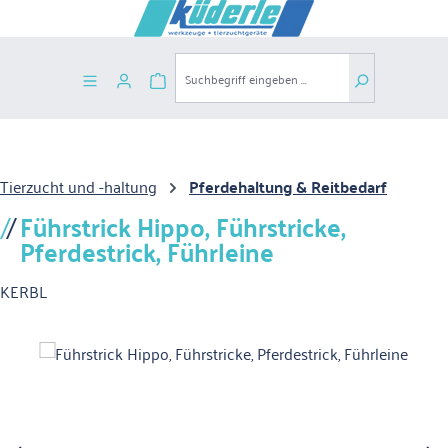
Zum Hauptinhalt springen
Warenkorb enthält 0 Positionen. Der G
Tierzucht und -haltung
Pferdehaltung & Reitbedarf
Führstrick Hippo, Führstricke,
Pferdestrick, Führleine
KERBL
Bildergalerie überspringen