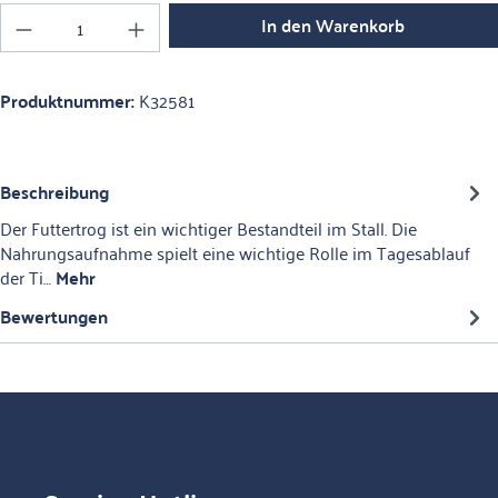
Produkt Anzahl: Gib den gewünschten Wert ein o
In den Warenkorb
Produktnummer:
K32581
Beschreibung
Der Futtertrog ist ein wichtiger Bestandteil im Stall. Die
Nahrungsaufnahme spielt eine wichtige Rolle im Tagesablauf
der Ti…
Mehr
Bewertungen