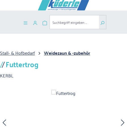
Zum Hauptinhalt springen
Warenkorb enthält 0 Positionen. Der G
Stall- & Hofbedarf
Weidezaun & -zubehör
Futtertrog
KERBL
Bildergalerie überspringen