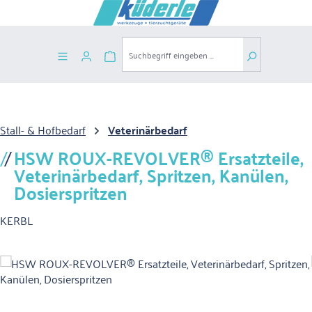
Zum Hauptinhalt springen
Warenkorb enthält 0 Positionen. Der G
Stall- & Hofbedarf
Veterinärbedarf
HSW ROUX-REVOLVER® Ersatzteile,
Veterinärbedarf, Spritzen, Kanülen,
Dosierspritzen
KERBL
Bildergalerie überspringen