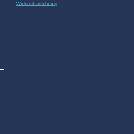
iemen
Bandbreite: 20 mm Ösen
Widerrufsbelehrung
lster
sowie alle anderen
Beschlagteile sind
vermessingt
lität•
ernäht•
eitung
n/Mini-
Pony
oßes
altblut
ell nicht
ferbar