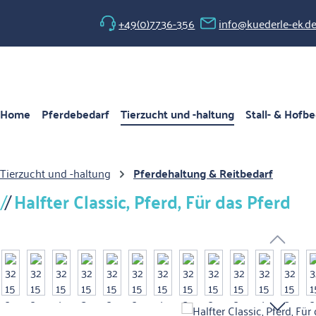
 Hauptinhalt springen
Zur Suche springen
Zur Hauptnavigation springen
+49(0)7736-356
info@kuederle-ek.d
Home
Pferdebedarf
Tierzucht und -haltung
Stall- & Hofbe
Tierzucht und -haltung
Pferdehaltung & Reitbedarf
Halfter Classic, Pferd, Für das Pferd
Bildergalerie überspringen