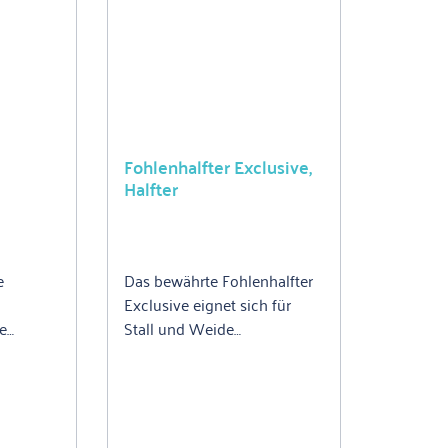
Fohlenhalfter Exclusive,
Halfter
e
Das bewährte Fohlenhalfter
Exclusive eignet sich für
e
Stall und Weide
rial- und
gleichermaßen. Diese
in
hochwertige Ausführung
erfekter
verfügt über vermessingte
l und
Beschläge und ist dadurch