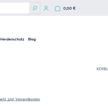
0,00 €
Warenkorb enthält 
Herdenschutz
Blog
KERBL
is:
MwSt. zzgl. Versandkosten