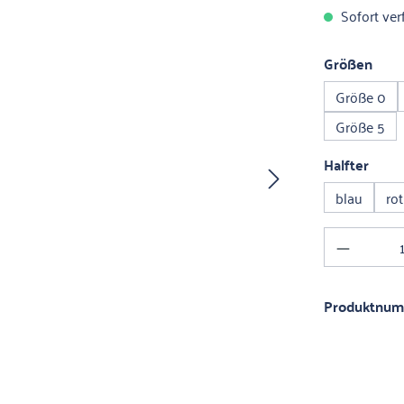
Sofort verf
ausw
Größen
Größe 0
Größe 5
ausw
Halfter
blau
rot
Produkt 
Produktnu