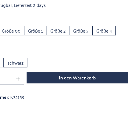
ügbar, Lieferzeit: 2 days
ählen
Größe 00
Größe 1
Größe 2
Größe 3
Größe 4
ählen
schwarz
Anzahl: Gib den gewünschten Wert ein oder 
In den Warenkorb
mmer:
K32159