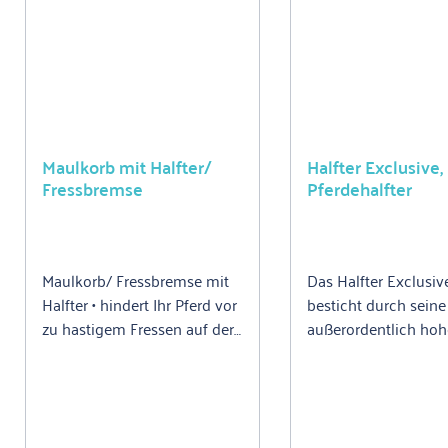
Maulkorb mit Halfter/
Halfter Exclusive,
Fressbremse
Pferdehalfter
Maulkorb/ Fressbremse mit
Das Halfter Exclusiv
Halfter • hindert Ihr Pferd vor
besticht durch seine
zu hastigem Fressen auf der
außerordentlich hoh
Weide • mit Verstärkung im
Verarbeitungs-, Mate
Maulbereich • einfach
Funktionsqualität. E
anzubringen
Spitzenprodukt mit p
Passform für Koppe