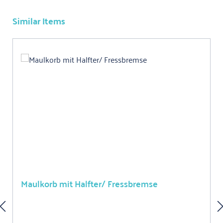
Similar Items
Produktgalerie überspringen
Maulkorb mit Halfter/ Fressbremse