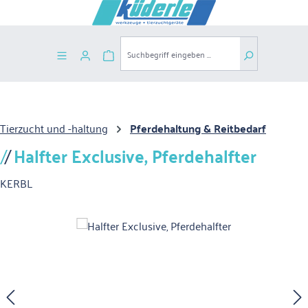
Zum Hauptinhalt springen
Warenkorb enthält 0 Positionen. Der G
Tierzucht und -haltung
Pferdehaltung & Reitbedarf
Halfter Exclusive, Pferdehalfter
KERBL
Bildergalerie überspringen