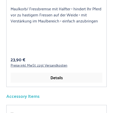
Maulkorb/ Fressbremse mit Halfter • hindert Ihr Pferd
vor zu hastigem Fressen auf der Weide • mit
Verstärkung im Maulbereich • einfach anzubringen
Regulärer Preis:
23,90 €
Preise inkl. MwSt. zzgl. Versandkosten
Details
Accessory Items
Produktgalerie überspringen