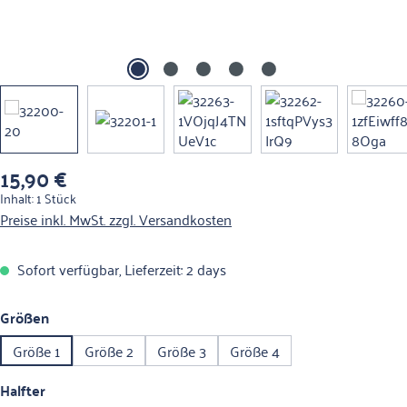
15,90 €
Regulärer Preis:
Inhalt:
1 Stück
Preise inkl. MwSt. zzgl. Versandkosten
Sofort verfügbar, Lieferzeit: 2 days
auswählen
Größen
Größe 1
Größe 2
Größe 3
Größe 4
auswählen
Halfter