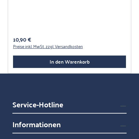
Berufsgenossenschaft empfohlen!
Regulärer Preis:
10,90 €
Preise inkl. MwSt. zzgl. Versandkosten
In den Warenkorb
Service-Hotline
Informationen