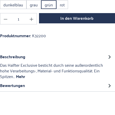
dunkelblau
grau
grün
rot
Produkt Anzahl: Gib den gewünschten Wert ein o
In den Warenkorb
Produktnummer:
K32200
Beschreibung
Das Halfter Exclusive besticht durch seine außerordentlich
hohe Verarbeitungs-, Material- und Funktionsqualität. Ein
Spitzen…
Mehr
Bewertungen