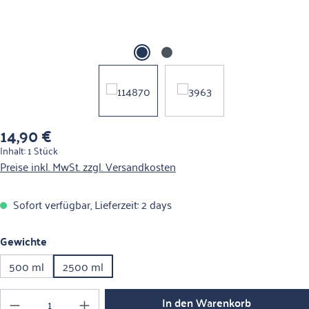
14,90 €
Regulärer Preis:
Inhalt:
1 Stück
Preise inkl. MwSt. zzgl. Versandkosten
Sofort verfügbar, Lieferzeit: 2 days
auswählen
Gewichte
500 ml
2500 ml
Produkt Anzahl: Gib den gewünschten Wert ein o
In den Warenkorb