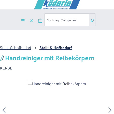
Zum Hauptinhalt springen
Warenkorb enthält 0 Positionen. Der G
Stall- & Hofbedarf
Stall- & Hofbedarf
Handreiniger mit Reibekörpern
KERBL
Bildergalerie überspringen