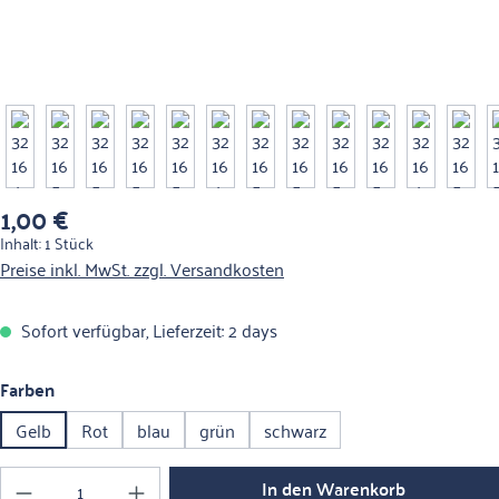
1,00 €
Regulärer Preis:
Inhalt:
1 Stück
Preise inkl. MwSt. zzgl. Versandkosten
Sofort verfügbar, Lieferzeit: 2 days
auswählen
Farben
Gelb
Rot
blau
grün
schwarz
Produkt Anzahl: Gib den gewünschten Wert ein o
In den Warenkorb