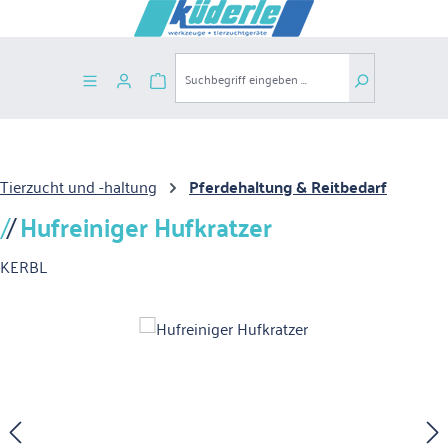
Zum Hauptinhalt springen
Warenkorb enthält 0 Positionen. Der G
Tierzucht und -haltung
Pferdehaltung & Reitbedarf
Hufreiniger Hufkratzer
KERBL
Bildergalerie überspringen