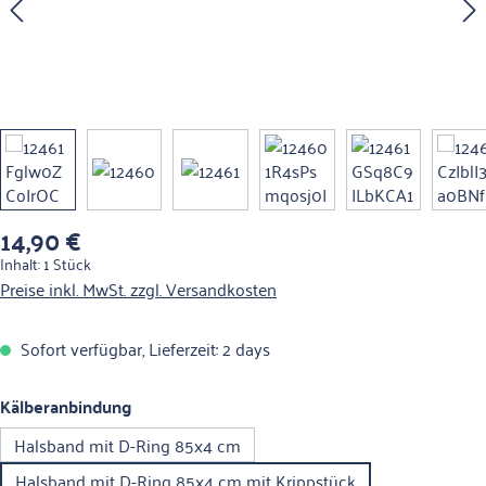
14,90 €
Regulärer Preis:
Inhalt:
1 Stück
Preise inkl. MwSt. zzgl. Versandkosten
Sofort verfügbar, Lieferzeit: 2 days
auswählen
Kälberanbindung
Halsband mit D-Ring 85x4 cm
Halsband mit D-Ring 85x4 cm mit Krippstück