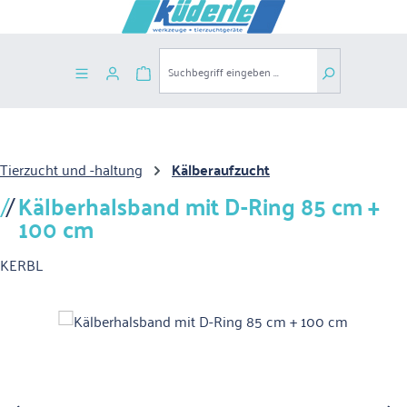
Zum Hauptinhalt springen
Warenkorb enthält 0 Positionen. Der G
Tierzucht und -haltung
Kälberaufzucht
Kälberhalsband mit D-Ring 85 cm +
100 cm
KERBL
Bildergalerie überspringen