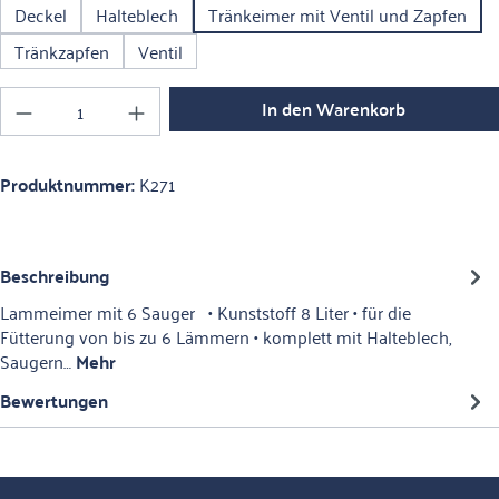
Deckel
Halteblech
Tränkeimer mit Ventil und Zapfen
Tränkzapfen
Ventil
Produkt Anzahl: Gib den gewünschten Wert ein o
In den Warenkorb
Produktnummer:
K271
Beschreibung
Lammeimer mit 6 Sauger • Kunststoff 8 Liter • für die
Fütterung von bis zu 6 Lämmern • komplett mit Halteblech,
Saugern…
Mehr
Bewertungen