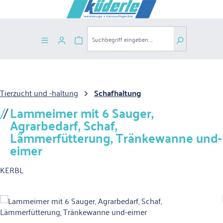
Zum Hauptinhalt springen
Warenkorb enthält 0 Positionen. Der G
Tierzucht und -haltung
Schafhaltung
Lammeimer mit 6 Sauger,
Agrarbedarf, Schaf,
Lämmerfütterung, Tränkewanne und-
eimer
KERBL
Bildergalerie überspringen