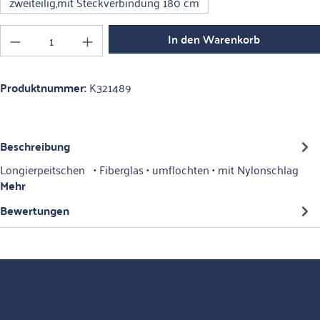
zweiteilig,mit Steckverbindung 180 cm
Produkt Anzahl: Gib den gewünschten Wert ein o
In den Warenkorb
Produktnummer:
K321489
Beschreibung
Longierpeitschen • Fiberglas • umflochten • mit Nylonschlag
Mehr
Bewertungen