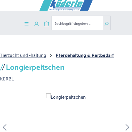
Zum Hauptinhalt springen
Warenkorb enthält 0 Positionen. Der G
Tierzucht und -haltung
Pferdehaltung & Reitbedarf
Longierpeitschen
KERBL
Bildergalerie überspringen