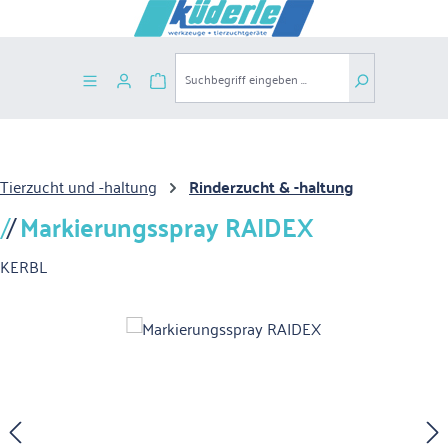
Zum Hauptinhalt springen
Warenkorb enthält 0 Positionen. Der G
Tierzucht und -haltung
Rinderzucht & -haltung
Markierungsspray RAIDEX
KERBL
Bildergalerie überspringen