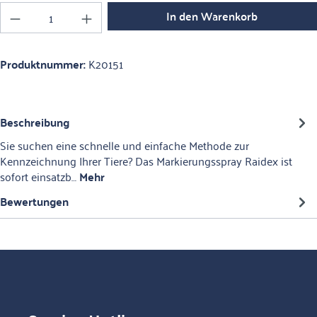
Produkt Anzahl: Gib den gewünschten Wert ein o
In den Warenkorb
Produktnummer:
K20151
Beschreibung
Sie suchen eine schnelle und einfache Methode zur
Kennzeichnung Ihrer Tiere? Das Markierungsspray Raidex ist
sofort einsatzb…
Mehr
Bewertungen