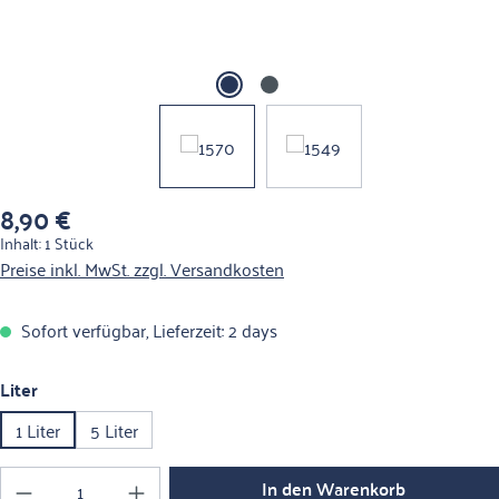
8,90 €
Regulärer Preis:
Inhalt:
1 Stück
Preise inkl. MwSt. zzgl. Versandkosten
Sofort verfügbar, Lieferzeit: 2 days
auswählen
Liter
1 Liter
5 Liter
Produkt Anzahl: Gib den gewünschten Wert ein o
In den Warenkorb