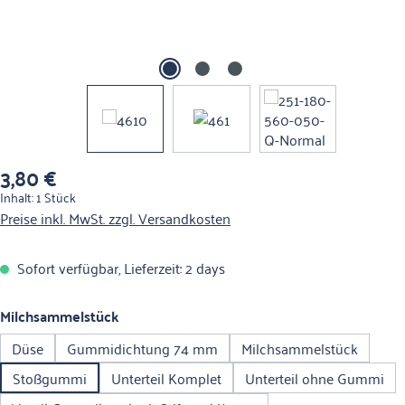
3,80 €
Regulärer Preis:
Inhalt:
1 Stück
Preise inkl. MwSt. zzgl. Versandkosten
Sofort verfügbar, Lieferzeit: 2 days
auswählen
Milchsammelstück
Düse
Gummidichtung 74 mm
Milchsammelstück
Stoßgummi
Unterteil Komplet
Unterteil ohne Gummi