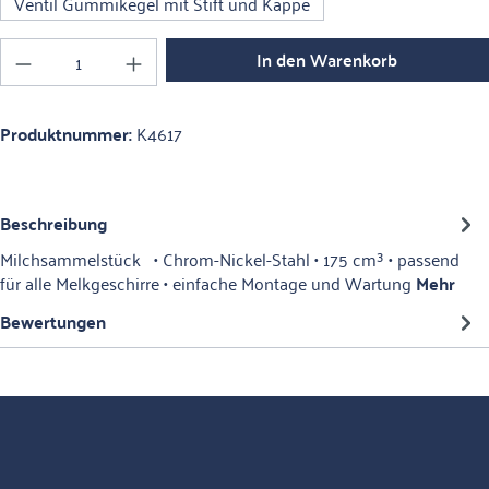
Ventil Gummikegel mit Stift und Kappe
Produkt Anzahl: Gib den gewünschten Wert ein o
In den Warenkorb
Produktnummer:
K4617
Beschreibung
Milchsammelstück • Chrom-Nickel-Stahl • 175 cm³ • passend
für alle Melkgeschirre • einfache Montage und Wartung
Mehr
Bewertungen