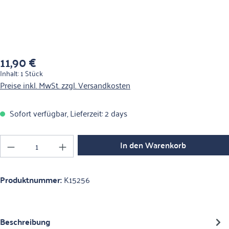
11,90 €
Regulärer Preis:
Inhalt:
1 Stück
Preise inkl. MwSt. zzgl. Versandkosten
Sofort verfügbar, Lieferzeit: 2 days
Produkt Anzahl: Gib den gewünschten Wert ein o
In den Warenkorb
Produktnummer:
K15256
Beschreibung