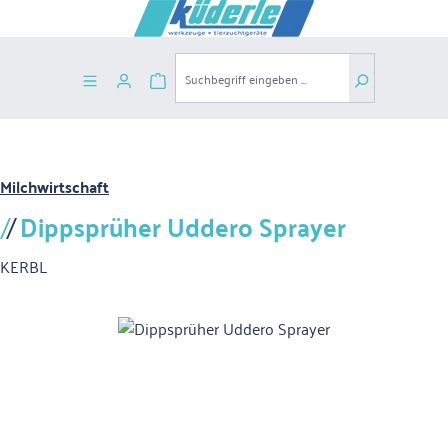
Zum Hauptinhalt springen
Warenkorb enthält 0 Positionen. Der G
Milchwirtschaft
Dippsprüher Uddero Sprayer
KERBL
Bildergalerie überspringen