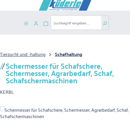
Zum Hauptinhalt springen
Warenkorb enthält 0 Positionen. Der G
Tierzucht und -haltung
Schafhaltung
Schermesser für Schafschere,
Schermesser, Agrarbedarf, Schaf,
Schafschermaschinen
KERBL
Bildergalerie überspringen