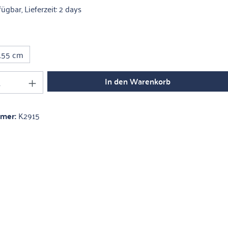
ügbar, Lieferzeit: 2 days
hlen
155 cm
Anzahl: Gib den gewünschten Wert ein oder 
In den Warenkorb
mmer:
K2915