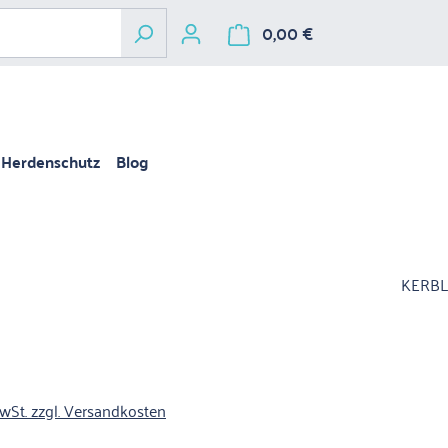
0,00 €
Warenkorb enthält 
Herdenschutz
Blog
KERBL
is:
MwSt. zzgl. Versandkosten