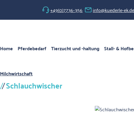
 Hauptinhalt springen
Zur Suche springen
Zur Hauptnavigation springen
+49(0)7736-356
info@kuederle-ek.d
Home
Pferdebedarf
Tierzucht und -haltung
Stall- & Hofbe
Milchwirtschaft
Schlauchwischer
Bildergalerie überspringen