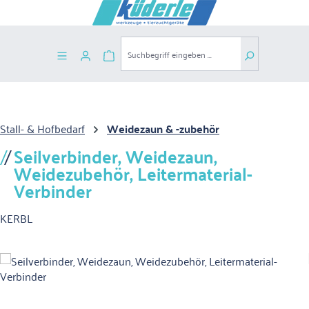
Zum Hauptinhalt springen
Warenkorb enthält 0 Positionen. Der G
Stall- & Hofbedarf
Weidezaun & -zubehör
Seilverbinder, Weidezaun,
Weidezubehör, Leitermaterial-
Verbinder
KERBL
Bildergalerie überspringen