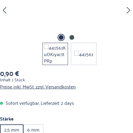
0,90 €
Regulärer Preis:
Inhalt:
1 Stück
Preise inkl. MwSt. zzgl. Versandkosten
Sofort verfügbar, Lieferzeit: 2 days
auswählen
Stärke
2,5 mm
6 mm