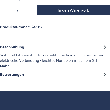
Produkt Anzahl: Gib den gewünschten Wert ein o
In den Warenkorb
Produktnummer:
K441561
Beschreibung
Seil- und Litzenverbinder verzinkt • sichere mechanische und
elektrische Verbindung • leichtes Montieren mit einem Schli…
Mehr
Bewertungen