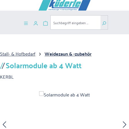
Zum Hauptinhalt springen
Warenkorb enthält 0 Positionen. Der G
Stall- & Hofbedarf
Weidezaun & -zubehör
Solarmodule ab 4 Watt
KERBL
Bildergalerie überspringen