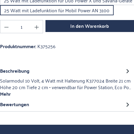
25 Watt mit Ladefunktion für Duo Power X und Savana-Geräte
25 Watt mit Ladefunktion für Mobil Power AN 3100
Produkt Anzahl: Gib den gewünschten Wert ein o
In den Warenkorb
Produktnummer:
K375256
Beschreibung
Solarmodul 10 Volt, 4 Watt mit Halterung K377024 Breite 21 cm
Höhe 20 cm Tiefe 2 cm • verwendbar für Power Station, Eco Po…
Mehr
Bewertungen