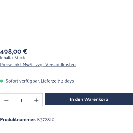
498,00 €
Regulärer Preis:
Inhalt:
1 Stück
Preise inkl. MwSt. zzgl. Versandkosten
Sofort verfügbar, Lieferzeit: 2 days
Produkt Anzahl: Gib den gewünschten Wert ein o
In den Warenkorb
Produktnummer:
K372810