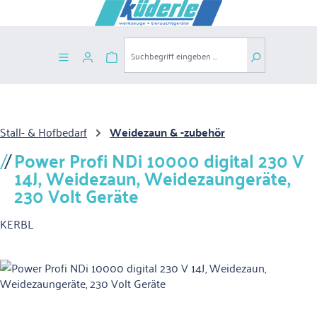
Zum Hauptinhalt springen
Warenkorb enthält 0 Positionen. Der G
Stall- & Hofbedarf
Weidezaun & -zubehör
Power Profi NDi 10000 digital 230 V
14J, Weidezaun, Weidezaungeräte,
230 Volt Geräte
KERBL
Bildergalerie überspringen