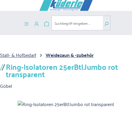
Zum Hauptinhalt springen
Warenkorb enthält 0 Positionen. Der G
Stall- & Hofbedarf
Weidezaun & -zubehör
Ring-Isolatoren 25erBtl.Jumbo rot
transparent
Göbel
Bildergalerie überspringen