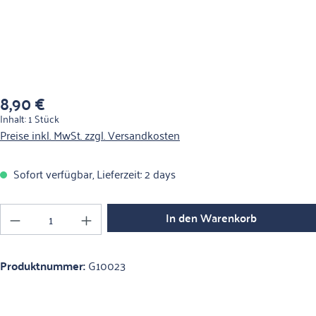
8,90 €
Regulärer Preis:
Inhalt:
1 Stück
Preise inkl. MwSt. zzgl. Versandkosten
Sofort verfügbar, Lieferzeit: 2 days
Produkt Anzahl: Gib den gewünschten Wert ein o
In den Warenkorb
Produktnummer:
G10023