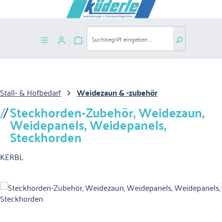
Zum Hauptinhalt springen
Warenkorb enthält 0 Positionen. Der G
Stall- & Hofbedarf
Weidezaun & -zubehör
Steckhorden-Zubehör, Weidezaun,
Weidepanels, Weidepanels,
Steckhorden
KERBL
Bildergalerie überspringen