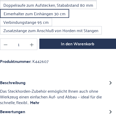
Doppelraufe zum Aufstecken, Stababstand 80 mm
Eimerhalter zum Einhängen 30 cm
Verbindungstange 95 cm
Zusatzstange zum Anschluß von Horden mit Stangen
Produkt Anzahl: Gib den gewünschten Wert ein o
In den Warenkorb
Produktnummer:
K442607
Beschreibung
Das Steckhorden-Zubehör ermöglicht Ihnen auch ohne
Werkzeug einen einfachen Auf- und Abbau – ideal für die
schnelle, flexibl…
Mehr
Bewertungen