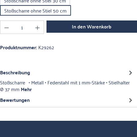
Stoßscharre ohne Stiel 30 cm
Stoßscharre ohne Stiel 50 cm
Produkt Anzahl: Gib den gewünschten Wert ein o
In den Warenkorb
Produktnummer:
K29262
Beschreibung
Stoßscharre • Metall • Federstahl mit 1 mm-Stärke • Stielhalter
Ø 37 mm
Mehr
Bewertungen