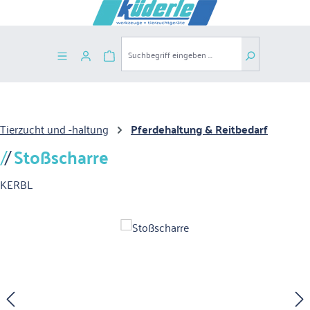
Zum Hauptinhalt springen
Warenkorb enthält 0 Positionen. Der G
Tierzucht und -haltung
Pferdehaltung & Reitbedarf
Stoßscharre
KERBL
Bildergalerie überspringen