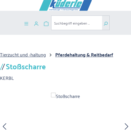
Zum Hauptinhalt springen
Warenkorb enthält 0 Positionen. Der G
Tierzucht und -haltung
Pferdehaltung & Reitbedarf
Stoßscharre
KERBL
Bildergalerie überspringen