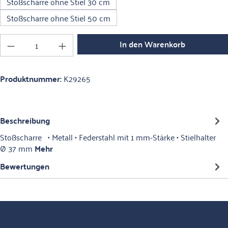
Stoßscharre ohne Stiel 30 cm
Stoßscharre ohne Stiel 50 cm
Produkt Anzahl: Gib den gewünschten Wert ein o
In den Warenkorb
Produktnummer:
K29265
Beschreibung
Stoßscharre • Metall • Federstahl mit 1 mm-Stärke • Stielhalter
Ø 37 mm
Mehr
Bewertungen