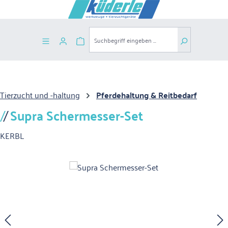
Zum Hauptinhalt springen
Warenkorb enthält 0 Positionen. Der G
Tierzucht und -haltung
Pferdehaltung & Reitbedarf
Supra Schermesser-Set
KERBL
Bildergalerie überspringen