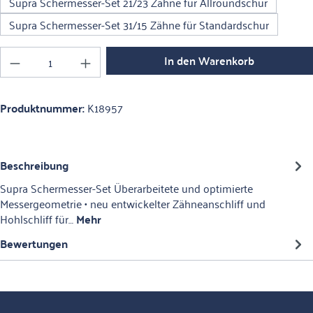
Supra Schermesser-Set 21/23 Zähne für Allroundschur
Supra Schermesser-Set 31/15 Zähne für Standardschur
Produkt Anzahl: Gib den gewünschten Wert ein o
In den Warenkorb
Produktnummer:
K18957
Beschreibung
Supra Schermesser-Set Überarbeitete und optimierte
Messergeometrie • neu entwickelter Zähneanschliff und
Hohlschliff für…
Mehr
Bewertungen