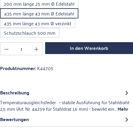
200 mm länge 25 mm Ø Edelstahl
435 mm länge 43 mm Ø Edelstahl
435 mm länge 43 mm Ø verzinkt
Schutzschlauch 500 mm
Produkt Anzahl: Gib den gewünschten Wert ein o
In den Warenkorb
Produktnummer:
K44705
Beschreibung
Temperaturausgleichsfeder • stabile Ausführung für Stahldraht
2,5 mm (Art. Nr. 44259 für Stahldrat 1,6 mm) • bewirkt ein…
Mehr
Bewertungen