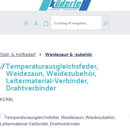
Zum Hauptinhalt springen
Warenkorb enthält 0 Positionen. Der G
Stall- & Hofbedarf
Weidezaun & -zubehör
Temperaturausgleichsfeder,
Weidezaun, Weidezubehör,
Leitermaterial-Verbinder,
Drahtverbinder
KERBL
Bildergalerie überspringen