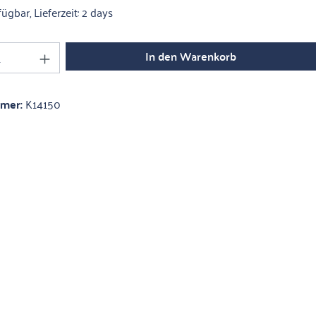
ügbar, Lieferzeit: 2 days
Anzahl: Gib den gewünschten Wert ein oder 
In den Warenkorb
mmer:
K14150