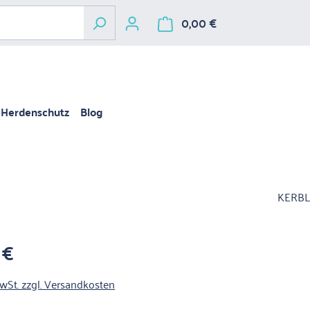
0,00 €
Warenkorb enthält 
Herdenschutz
Blog
KERBL
 €
is:
MwSt. zzgl. Versandkosten