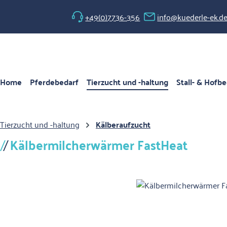
 Hauptinhalt springen
Zur Suche springen
Zur Hauptnavigation springen
+49(0)7736-356
info@kuederle-ek.d
Home
Pferdebedarf
Tierzucht und -haltung
Stall- & Hofbe
Tierzucht und -haltung
Kälberaufzucht
Kälbermilcherwärmer FastHeat
Bildergalerie überspringen