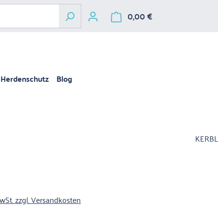
0,00 €
Warenkorb enthält 
Herdenschutz
Blog
KERBL
is:
MwSt. zzgl. Versandkosten