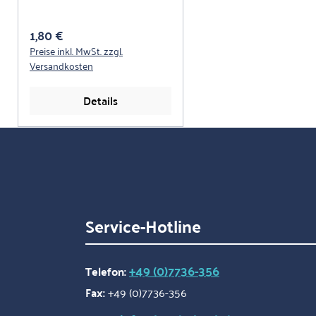
Regulärer Preis:
1,80 €
Preise inkl. MwSt. zzgl.
Versandkosten
Details
Service-Hotline
+49 (0)7736-356
Telefon:
Fax:
+49 (0)7736-356