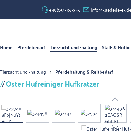
 Hauptinhalt springen
Zur Suche springen
Zur Hauptnavigation springen
+49(0)7736-356
info@kuederle-ek.d
Home
Pferdebedarf
Tierzucht und -haltung
Stall- & Hofbe
Tierzucht und -haltung
Pferdehaltung & Reitbedarf
Oster Hufreiniger Hufkratzer
Bildergalerie überspringen