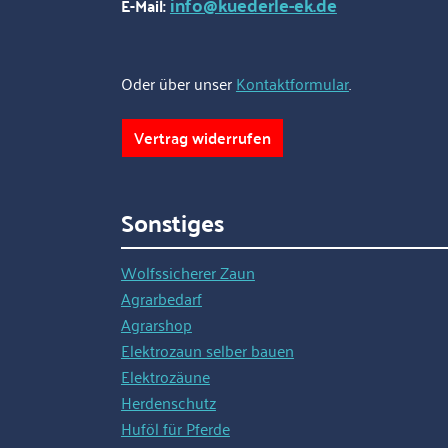
info@kuederle-ek.de
E-Mail:
Oder über unser
Kontaktformular
.
Vertrag widerrufen
Sonstiges
Wolfssicherer Zaun
Agrarbedarf
Agrarshop
Elektrozaun selber bauen
Elektrozäune
Herdenschutz
Huföl für Pferde