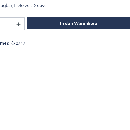
ügbar, Lieferzeit: 2 days
Anzahl: Gib den gewünschten Wert ein oder 
In den Warenkorb
mmer:
K32747