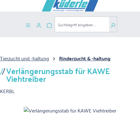
Zum Hauptinhalt springen
Warenkorb enthält 0 Positionen. Der G
Tierzucht und -haltung
Rinderzucht & -haltung
Verlängerungsstab für KAWE
Viehtreiber
KERBL
Bildergalerie überspringen