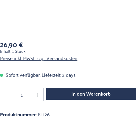
26,90 €
Regulärer Preis:
Inhalt:
1 Stück
Preise inkl. MwSt. zzgl. Versandkosten
Sofort verfügbar, Lieferzeit: 2 days
Produkt Anzahl: Gib den gewünschten Wert ein o
In den Warenkorb
Produktnummer:
K1126