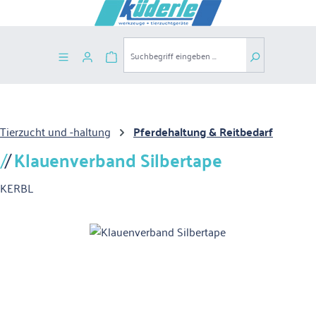
Zum Hauptinhalt springen
Warenkorb enthält 0 Positionen. Der G
Tierzucht und -haltung
Pferdehaltung & Reitbedarf
Klauenverband Silbertape
KERBL
Bildergalerie überspringen