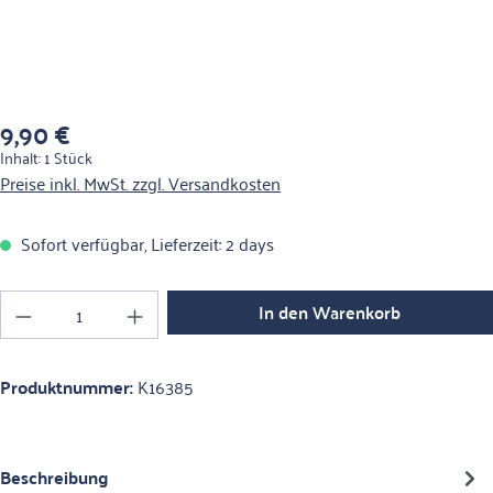
9,90 €
Regulärer Preis:
Inhalt:
1 Stück
Preise inkl. MwSt. zzgl. Versandkosten
Sofort verfügbar, Lieferzeit: 2 days
Produkt Anzahl: Gib den gewünschten Wert ein o
In den Warenkorb
Produktnummer:
K16385
Beschreibung