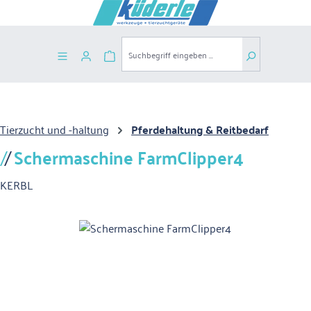
Zum Hauptinhalt springen
Warenkorb enthält 0 Positionen. Der G
Tierzucht und -haltung
Pferdehaltung & Reitbedarf
Schermaschine FarmClipper4
KERBL
Bildergalerie überspringen