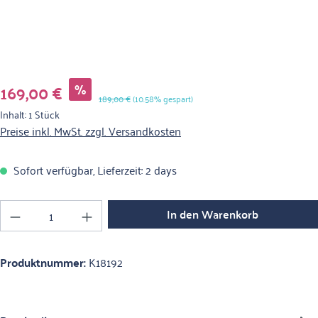
Verkaufspreis:
169,00 €
%
Regulärer Preis:
189,00 €
(10.58% gespart)
Inhalt:
1 Stück
Preise inkl. MwSt. zzgl. Versandkosten
Sofort verfügbar, Lieferzeit: 2 days
Produkt Anzahl: Gib den gewünschten Wert ein o
In den Warenkorb
Produktnummer:
K18192