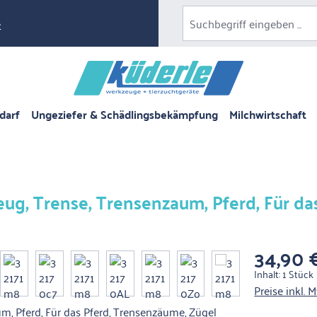
e
darf
Ungeziefer & Schädlingsbekämpfung
Milchwirtschaft
g, Trense, Trensenzaum, Pferd, Für da
34,90 
Regulärer Pre
Inhalt:
1 Stück
Preise inkl. 