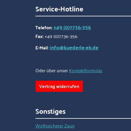
seiner hochwertigen
Service-Hotline
Verarbeitung ist der
Ausbindehaken äußerst
robust und rostfrei. • Für
+49 (0)7736-356
Telefon:
Longierbrillen und
Fax:
+49 (0)7736-356
Ausbindezügel• Rostfreie
Qualität
info@kuederle-ek.de
E-Mail:
Oder über unser
Kontaktformular
.
Vertrag widerrufen
Sonstiges
Wolfssicherer Zaun