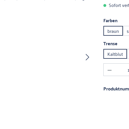
Sofort verf
ausw
Farben
braun
ausw
Trense
Kaltblut
Produkt 
Produktnu