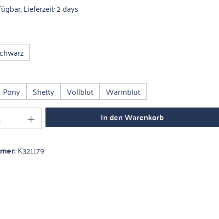
ügbar, Lieferzeit: 2 days
ählen
schwarz
ählen
Pony
Shetty
Vollblut
Warmblut
Anzahl: Gib den gewünschten Wert ein oder 
In den Warenkorb
mmer:
K321179