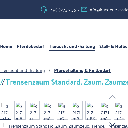
 Hauptinhalt springen
Zur Suche springen
Zur Hauptnavigation springen
+49(0)7736-356
info@kuederle-ek.d
Home
Pferdebedarf
Tierzucht und -haltung
Stall- & Hofbe
Tierzucht und -haltung
Pferdehaltung & Reitbedarf
Trensenzaum Standard, Zaum, Zaumzeu
Bildergalerie überspringen