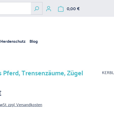
0,00 €
Warenkorb enthält 
Herdenschutz
Blog
s Pferd, Trensenzäume, Zügel
KERBL
€
is:
MwSt. zzgl. Versandkosten