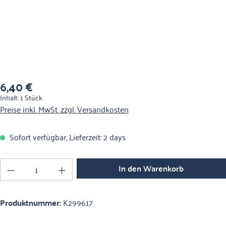
6,40 €
Regulärer Preis:
Inhalt:
1 Stück
Preise inkl. MwSt. zzgl. Versandkosten
Sofort verfügbar, Lieferzeit: 2 days
Produkt Anzahl: Gib den gewünschten Wert ein o
In den Warenkorb
Produktnummer:
K299617