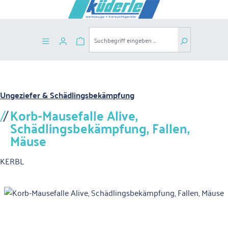
Zum Hauptinhalt springen
Warenkorb enthält 0 Positionen. Der G
Ungeziefer & Schädlingsbekämpfung
Korb-Mausefalle Alive,
Schädlingsbekämpfung, Fallen,
Mäuse
KERBL
Bildergalerie überspringen