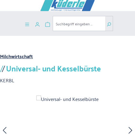
Zum Hauptinhalt springen
Warenkorb enthält 0 Positionen. Der G
Milchwirtschaft
Universal- und Kesselbürste
KERBL
Bildergalerie überspringen