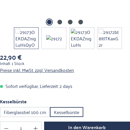
22,90 €
Regulärer Preis:
Inhalt:
1 Stück
Preise inkl. MwSt. zzgl. Versandkosten
Sofort verfügbar, Lieferzeit: 2 days
auswählen
Kesselbürste
Fiberglasstiel 100 cm
Kesselbürste
Produkt Anzahl: Gib den gewünschten Wert ein o
In den Warenkorb