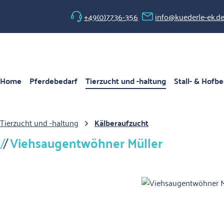
 Hauptinhalt springen
Zur Suche springen
Zur Hauptnavigation springen
+49(0)7736-356
info@kuederle-ek.d
Home
Pferdebedarf
Tierzucht und -haltung
Stall- & Hofbe
Tierzucht und -haltung
Kälberaufzucht
Viehsaugentwöhner Müller
Bildergalerie überspringen