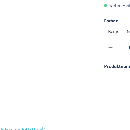
Sofort verf
ausw
Farben
Beige
G
Produkt 
Produktnu