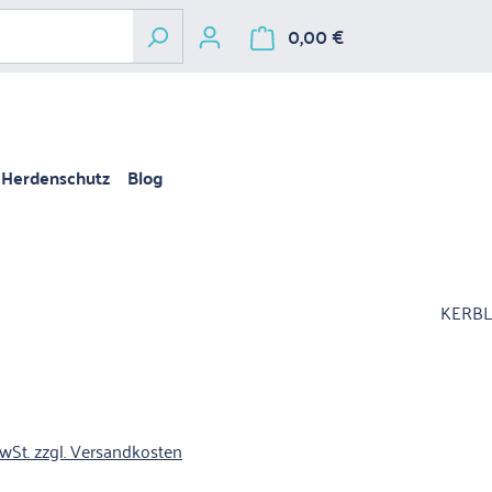
0,00 €
Warenkorb enthält 
Herdenschutz
Blog
KERBL
is:
MwSt. zzgl. Versandkosten