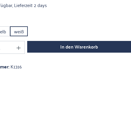
ügbar, Lieferzeit: 2 days
ählen
elb
weiß
Anzahl: Gib den gewünschten Wert ein oder 
In den Warenkorb
mmer:
K1316